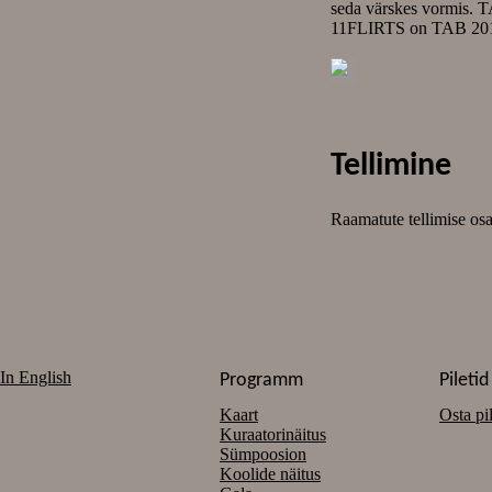
seda värskes vormis. T
11FLIRTS on TAB 2011 
Tellimine
Raamatute tellimise os
In English
Programm
Piletid
Kaart
Osta pil
Kuraatorinäitus
Sümpoosion
Koolide näitus