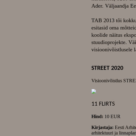
Ader. Väljaandja E
TAB 2013 tõi kokku 
esitasid oma mõttei
koolide näitus ekspo
stuudioprojekte. Vä
visioonivõistlusele 
STREET 2020
Visioonivõistlus STREE
11 FLIRTS
Hind:
10 EUR
Kirjastaja:
Eesti Arhit
arhitektuuri ja linnapl