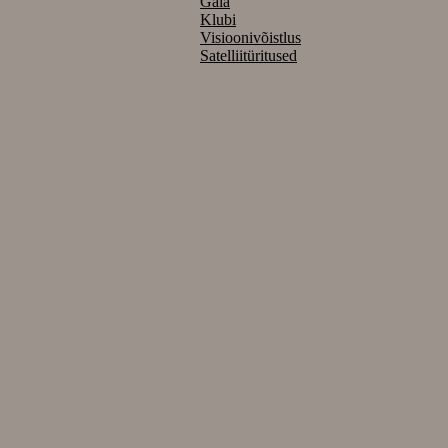
Gala
Klubi
Visioonivõistlus
Satelliitüritused