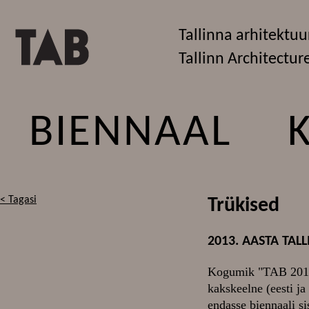
Tallinna arhitektuu
Tallinn Architectur
BIENNAAL
< Tagasi
Trükised
2013. AASTA TA
Kogumik "TAB 2013
kakskeelne (eesti ja
endasse biennaali si