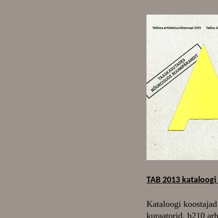
TAB 2013 kataloogi 
Kataloogi koostajad 
kuraatorid, b210 ar